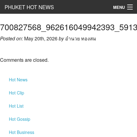
PHUKET HOT NEWS
MENU
Hot
News
700827568_962616049942393_591
Hot
Clip
Posted on:
May 20th, 2026
by
อำนวย ทองสม
Hot
List
Comments are closed.
Hot
Gossip
Hot
Business
Hot
News
เที่ยว ชิม ช๊อป
Hot
Clip
Hot
Health and Beauty
Hot
List
PR News
Hot
Gossip
อยากบอกอยากเล่า
Hot
Business