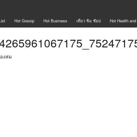
ist
Hot
Gossip
Hot
Business
เที่ยว ชิม ช๊อป
Hot
Health and
4265961067175_7524717
ทองสม