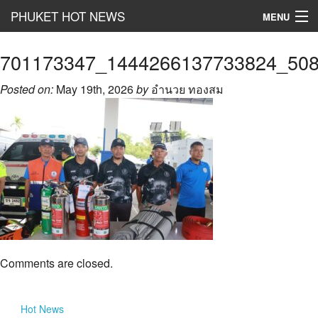
PHUKET HOT NEWS
MENU
Hot
News
701173347_1444266137733824_50
Hot
Clip
Posted on:
May 19th, 2026
by
อำนวย ทองสม
Hot
List
Hot
Gossip
Hot
Business
เที่ยว ชิม ช๊อป
Hot
Health and Beauty
Comments are closed.
PR News
อยากบอกอยากเล่า
Hot
News