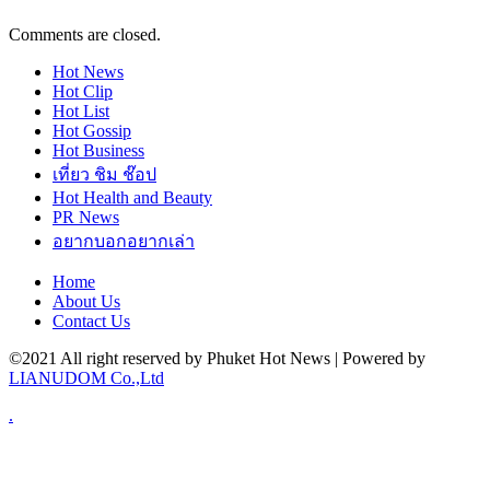
Comments are closed.
Hot
News
Hot
Clip
Hot
List
Hot
Gossip
Hot
Business
เที่ยว ชิม ช๊อป
Hot
Health and Beauty
PR News
อยากบอกอยากเล่า
Home
About Us
Contact Us
©2021 All right reserved by Phuket Hot News | Powered by
LIANUDOM Co.,Ltd
.