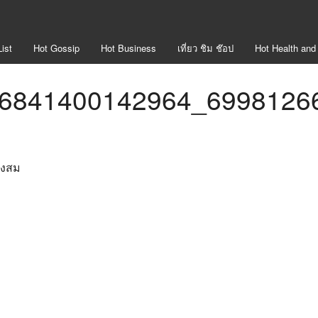
ist
Hot
Gossip
Hot
Business
เที่ยว ชิม ช๊อป
Hot
Health and
6841400142964_6998126
องสม