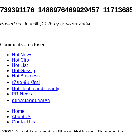
739391176_1488976469929457_1171368
Posted on:
July 6th, 2026
by
อำนวย ทองสม
Comments are closed.
Hot
News
Hot
Clip
Hot
List
Hot
Gossip
Hot
Business
เที่ยว ชิม ช๊อป
Hot
Health and Beauty
PR News
อยากบอกอยากเล่า
Home
About Us
Contact Us
©2021 All right reserved by Phuket Hot News | Powered by