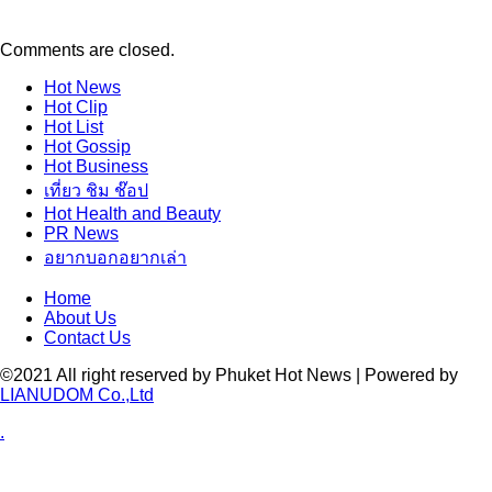
Comments are closed.
Hot
News
Hot
Clip
Hot
List
Hot
Gossip
Hot
Business
เที่ยว ชิม ช๊อป
Hot
Health and Beauty
PR News
อยากบอกอยากเล่า
Home
About Us
Contact Us
©2021 All right reserved by Phuket Hot News | Powered by
LIANUDOM Co.,Ltd
.