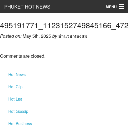
PHUKET HOT NEWS
MENU
Hot
News
495191771_1123152749845166_47
Hot
Clip
Posted on:
May 5th, 2025
by
อำนวย ทองสม
Hot
List
Comments are closed.
Hot
Gossip
Hot
Business
Hot
News
เที่ยว ชิม ช๊อป
Hot
Clip
Hot
Health and Beauty
Hot
List
PR News
Hot
Gossip
อยากบอกอยากเล่า
Hot
Business