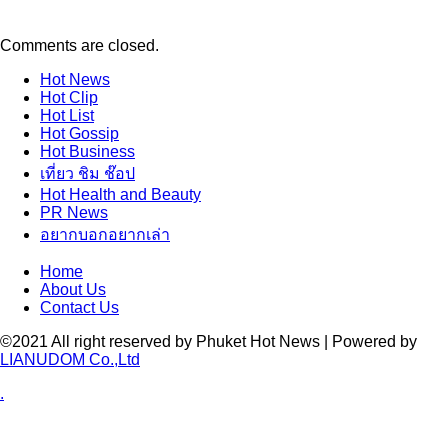
Comments are closed.
Hot
News
Hot
Clip
Hot
List
Hot
Gossip
Hot
Business
เที่ยว ชิม ช๊อป
Hot
Health and Beauty
PR News
อยากบอกอยากเล่า
Home
About Us
Contact Us
©2021 All right reserved by Phuket Hot News | Powered by
LIANUDOM Co.,Ltd
.