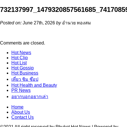
732137997_1479320857561685_7417085
Posted on:
June 27th, 2026
by
อำนวย ทองสม
Comments are closed.
Hot
News
Hot
Clip
Hot
List
Hot
Gossip
Hot
Business
เที่ยว ชิม ช๊อป
Hot
Health and Beauty
PR News
อยากบอกอยากเล่า
Home
About Us
Contact Us
©2021 All right reserved by Phuket Hot News | Powered by