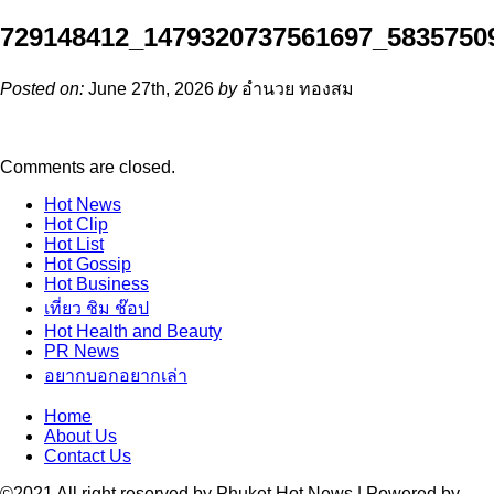
729148412_1479320737561697_5835750
Posted on:
June 27th, 2026
by
อำนวย ทองสม
Comments are closed.
Hot
News
Hot
Clip
Hot
List
Hot
Gossip
Hot
Business
เที่ยว ชิม ช๊อป
Hot
Health and Beauty
PR News
อยากบอกอยากเล่า
Home
About Us
Contact Us
©2021 All right reserved by Phuket Hot News | Powered by