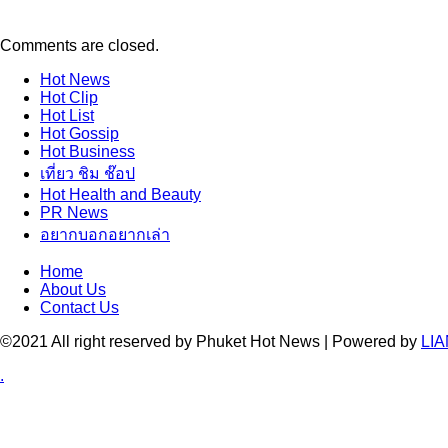
Comments are closed.
Hot
News
Hot
Clip
Hot
List
Hot
Gossip
Hot
Business
เที่ยว ชิม ช๊อป
Hot
Health and Beauty
PR News
อยากบอกอยากเล่า
Home
About Us
Contact Us
©2021 All right reserved by Phuket Hot News | Powered by
LIA
.