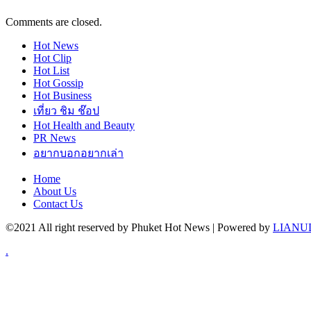
Comments are closed.
Hot
News
Hot
Clip
Hot
List
Hot
Gossip
Hot
Business
เที่ยว ชิม ช๊อป
Hot
Health and Beauty
PR News
อยากบอกอยากเล่า
Home
About Us
Contact Us
©2021 All right reserved by Phuket Hot News | Powered by
LIANUD
.