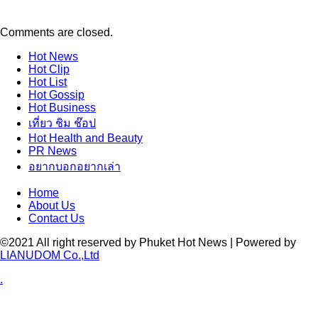
Comments are closed.
Hot
News
Hot
Clip
Hot
List
Hot
Gossip
Hot
Business
เที่ยว ชิม ช๊อป
Hot
Health and Beauty
PR News
อยากบอกอยากเล่า
Home
About Us
Contact Us
©2021 All right reserved by Phuket Hot News | Powered by
LIANUDOM Co.,Ltd
.