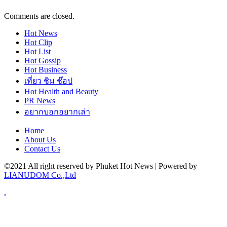
Comments are closed.
Hot
News
Hot
Clip
Hot
List
Hot
Gossip
Hot
Business
เที่ยว ชิม ช๊อป
Hot
Health and Beauty
PR News
อยากบอกอยากเล่า
Home
About Us
Contact Us
©2021 All right reserved by Phuket Hot News | Powered by
LIANUDOM Co.,Ltd
.