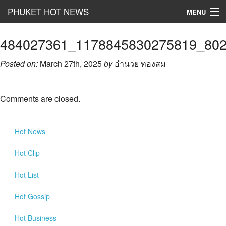
PHUKET HOT NEWS
MENU
Hot
News
484027361_1178845830275819_80
Hot
Clip
Posted on:
March 27th, 2025
by
อำนวย ทองสม
Hot
List
Comments are closed.
Hot
Gossip
Hot
Business
Hot
News
เที่ยว ชิม ช๊อป
Hot
Clip
Hot
Health and Beauty
Hot
List
PR News
Hot
Gossip
อยากบอกอยากเล่า
Hot
Business