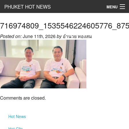
PHUKET HOT NEWS
MENU
Hot
News
716974809_1535546224605776_87
Hot
Clip
Posted on:
June 11th, 2026
by
อำนวย ทองสม
Hot
List
Hot
Gossip
Hot
Business
เที่ยว ชิม ช๊อป
Hot
Health and Beauty
Comments are closed.
PR News
Hot
News
อยากบอกอยากเล่า
Hot
Clip