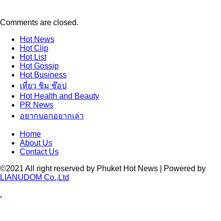
Comments are closed.
Hot
News
Hot
Clip
Hot
List
Hot
Gossip
Hot
Business
เที่ยว ชิม ช๊อป
Hot
Health and Beauty
PR News
อยากบอกอยากเล่า
Home
About Us
Contact Us
©2021 All right reserved by Phuket Hot News | Powered by
LIANUDOM Co.,Ltd
.