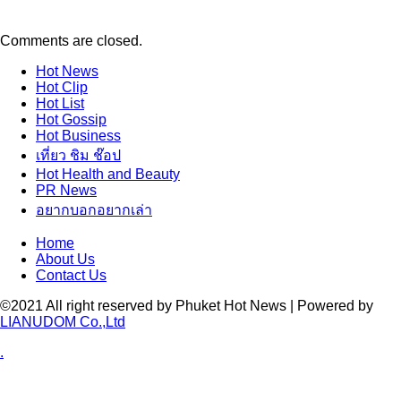
Comments are closed.
Hot
News
Hot
Clip
Hot
List
Hot
Gossip
Hot
Business
เที่ยว ชิม ช๊อป
Hot
Health and Beauty
PR News
อยากบอกอยากเล่า
Home
About Us
Contact Us
©2021 All right reserved by Phuket Hot News | Powered by
LIANUDOM Co.,Ltd
.