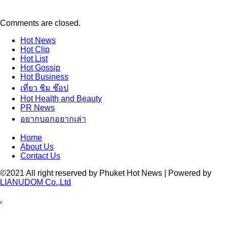
Comments are closed.
Hot
News
Hot
Clip
Hot
List
Hot
Gossip
Hot
Business
เที่ยว ชิม ช๊อป
Hot
Health and Beauty
PR News
อยากบอกอยากเล่า
Home
About Us
Contact Us
©2021 All right reserved by Phuket Hot News | Powered by
LIANUDOM Co.,Ltd
.