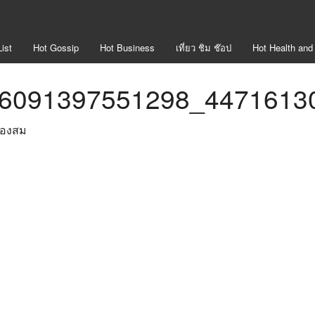
ist
Hot
Gossip
Hot
Business
เที่ยว ชิม ช๊อป
Hot
Health and
6091397551298_4471613
องสม