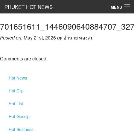
PHUKET HOT NEWS
MENU
Hot
News
701651611_1446090640884707_32
Hot
Clip
Posted on:
May 21st, 2026
by
อำนวย ทองสม
Hot
List
Comments are closed.
Hot
Gossip
Hot
Business
Hot
News
เที่ยว ชิม ช๊อป
Hot
Clip
Hot
Health and Beauty
Hot
List
PR News
Hot
Gossip
อยากบอกอยากเล่า
Hot
Business