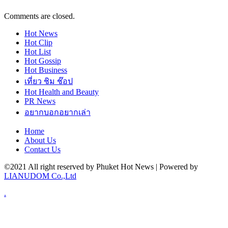
Comments are closed.
Hot
News
Hot
Clip
Hot
List
Hot
Gossip
Hot
Business
เที่ยว ชิม ช๊อป
Hot
Health and Beauty
PR News
อยากบอกอยากเล่า
Home
About Us
Contact Us
©2021 All right reserved by Phuket Hot News | Powered by
LIANUDOM Co.,Ltd
.