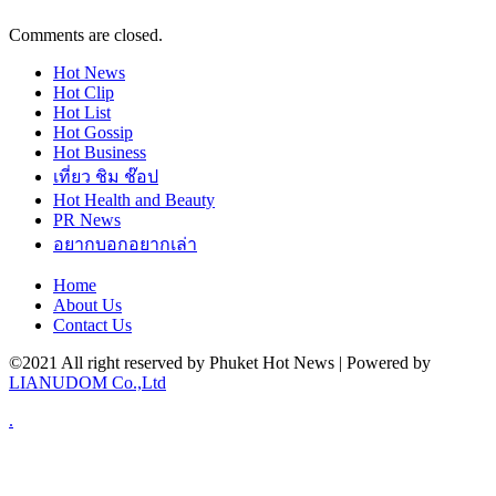
Comments are closed.
Hot
News
Hot
Clip
Hot
List
Hot
Gossip
Hot
Business
เที่ยว ชิม ช๊อป
Hot
Health and Beauty
PR News
อยากบอกอยากเล่า
Home
About Us
Contact Us
©2021 All right reserved by Phuket Hot News | Powered by
LIANUDOM Co.,Ltd
.