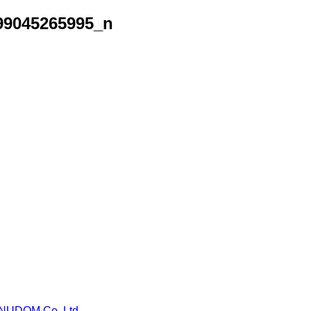
99045265995_n
NUDOM Co.,Ltd