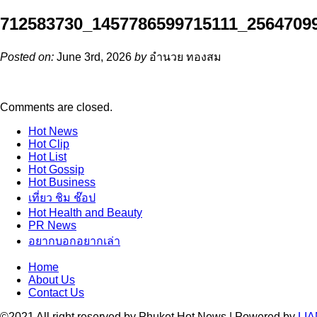
712583730_1457786599715111_2564709
Posted on:
June 3rd, 2026
by
อำนวย ทองสม
Comments are closed.
Hot
News
Hot
Clip
Hot
List
Hot
Gossip
Hot
Business
เที่ยว ชิม ช๊อป
Hot
Health and Beauty
PR News
อยากบอกอยากเล่า
Home
About Us
Contact Us
©2021 All right reserved by Phuket Hot News | Powered by
LIA