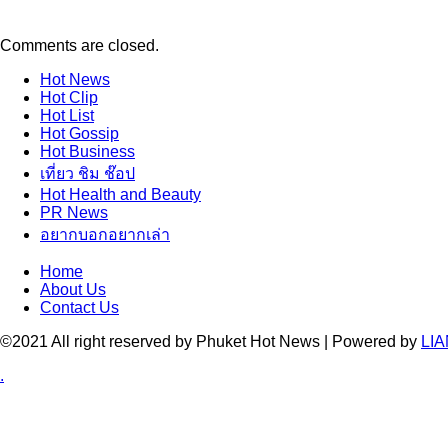
Comments are closed.
Hot
News
Hot
Clip
Hot
List
Hot
Gossip
Hot
Business
เที่ยว ชิม ช๊อป
Hot
Health and Beauty
PR News
อยากบอกอยากเล่า
Home
About Us
Contact Us
©2021 All right reserved by Phuket Hot News | Powered by
LIA
.