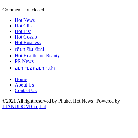
Comments are closed.
Hot
News
Hot
Clip
Hot
List
Hot
Gossip
Hot
Business
เที่ยว ชิม ช๊อป
Hot
Health and Beauty
PR News
อยากบอกอยากเล่า
Home
About Us
Contact Us
©2021 All right reserved by Phuket Hot News | Powered by
LIANUDOM Co.,Ltd
.