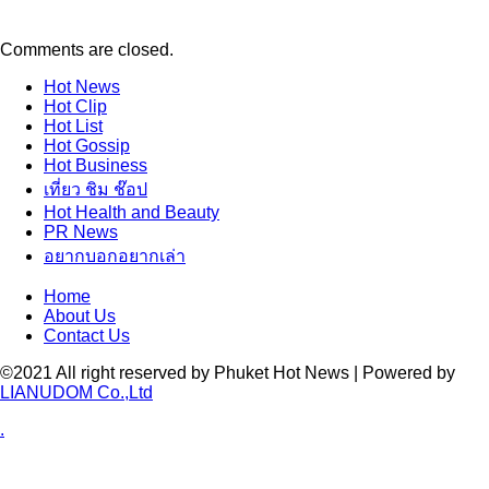
Comments are closed.
Hot
News
Hot
Clip
Hot
List
Hot
Gossip
Hot
Business
เที่ยว ชิม ช๊อป
Hot
Health and Beauty
PR News
อยากบอกอยากเล่า
Home
About Us
Contact Us
©2021 All right reserved by Phuket Hot News | Powered by
LIANUDOM Co.,Ltd
.