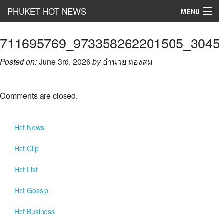
PHUKET HOT NEWS
MENU
Hot
News
711695769_973358262201505_304
Hot
Clip
Posted on:
June 3rd, 2026
by
อำนวย ทองสม
Hot
List
Comments are closed.
Hot
Gossip
Hot
Business
Hot
News
เที่ยว ชิม ช๊อป
Hot
Clip
Hot
Health and Beauty
Hot
List
PR News
Hot
Gossip
อยากบอกอยากเล่า
Hot
Business