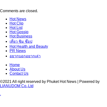
Comments are closed.
Hot
News
Hot
Clip
Hot
List
Hot
Gossip
Hot
Business
เที่ยว ชิม ช๊อป
Hot
Health and Beauty
PR News
อยากบอกอยากเล่า
Home
About Us
Contact Us
©2021 All right reserved by Phuket Hot News | Powered by
LIANUDOM Co.,Ltd
.