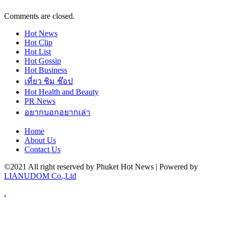
Comments are closed.
Hot
News
Hot
Clip
Hot
List
Hot
Gossip
Hot
Business
เที่ยว ชิม ช๊อป
Hot
Health and Beauty
PR News
อยากบอกอยากเล่า
Home
About Us
Contact Us
©2021 All right reserved by Phuket Hot News | Powered by
LIANUDOM Co.,Ltd
.