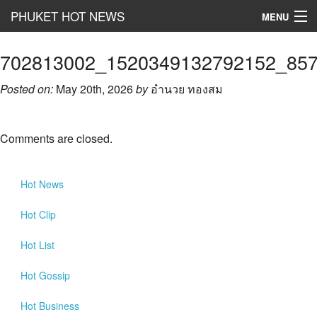
PHUKET HOT NEWS
MENU
Hot
News
702813002_1520349132792152_85
Hot
Clip
Posted on:
May 20th, 2026
by
อำนวย ทองสม
Hot
List
Comments are closed.
Hot
Gossip
Hot
Business
Hot
News
เที่ยว ชิม ช๊อป
Hot
Clip
Hot
Health and Beauty
Hot
List
PR News
Hot
Gossip
อยากบอกอยากเล่า
Hot
Business