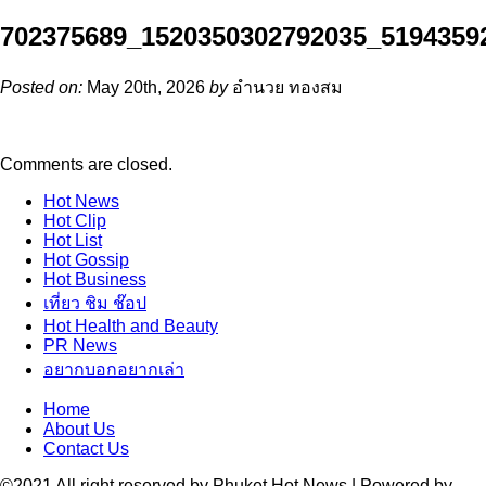
702375689_1520350302792035_5194359
Posted on:
May 20th, 2026
by
อำนวย ทองสม
Comments are closed.
Hot
News
Hot
Clip
Hot
List
Hot
Gossip
Hot
Business
เที่ยว ชิม ช๊อป
Hot
Health and Beauty
PR News
อยากบอกอยากเล่า
Home
About Us
Contact Us
©2021 All right reserved by Phuket Hot News | Powered by