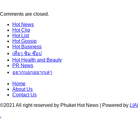
Comments are closed.
Hot
News
Hot
Clip
Hot
List
Hot
Gossip
Hot
Business
เที่ยว ชิม ช๊อป
Hot
Health and Beauty
PR News
อยากบอกอยากเล่า
Home
About Us
Contact Us
©2021 All right reserved by Phuket Hot News | Powered by
LIA
.