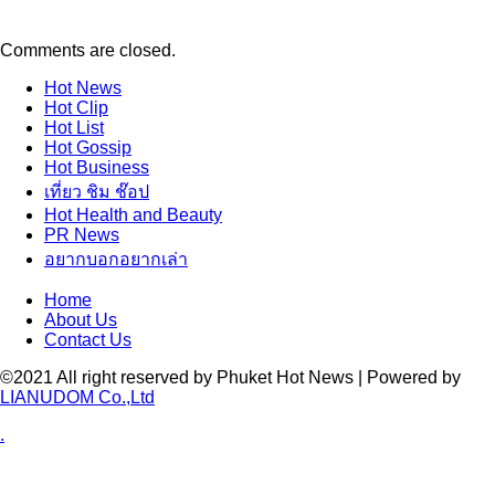
Comments are closed.
Hot
News
Hot
Clip
Hot
List
Hot
Gossip
Hot
Business
เที่ยว ชิม ช๊อป
Hot
Health and Beauty
PR News
อยากบอกอยากเล่า
Home
About Us
Contact Us
©2021 All right reserved by Phuket Hot News | Powered by
LIANUDOM Co.,Ltd
.