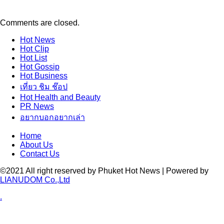
Comments are closed.
Hot
News
Hot
Clip
Hot
List
Hot
Gossip
Hot
Business
เที่ยว ชิม ช๊อป
Hot
Health and Beauty
PR News
อยากบอกอยากเล่า
Home
About Us
Contact Us
©2021 All right reserved by Phuket Hot News | Powered by
LIANUDOM Co.,Ltd
.