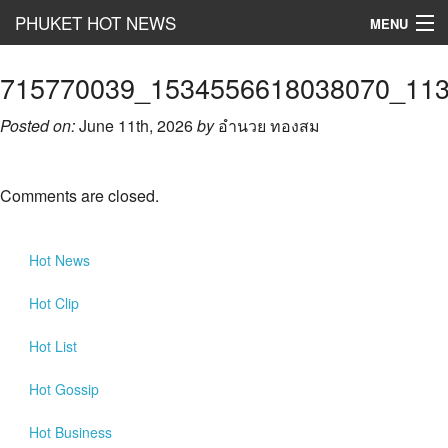
PHUKET HOT NEWS
MENU
Hot
News
715770039_1534556618038070_11
Hot
Clip
Posted on:
June 11th, 2026
by
อำนวย ทองสม
Hot
List
Comments are closed.
Hot
Gossip
Hot
Business
Hot
News
เที่ยว ชิม ช๊อป
Hot
Clip
Hot
Health and Beauty
Hot
List
PR News
Hot
Gossip
อยากบอกอยากเล่า
Hot
Business