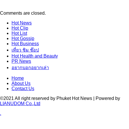
Comments are closed.
Hot
News
Hot
Clip
Hot
List
Hot
Gossip
Hot
Business
เที่ยว ชิม ช๊อป
Hot
Health and Beauty
PR News
อยากบอกอยากเล่า
Home
About Us
Contact Us
©2021 All right reserved by Phuket Hot News | Powered by
LIANUDOM Co.,Ltd
.