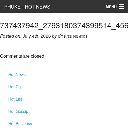
PHUKET HOT NEWS
MENU
Hot
News
737437942_2793180374399514_45
Hot
Clip
Posted on:
July 4th, 2026
by
อำนวย ทองสม
Hot
List
Comments are closed.
Hot
Gossip
Hot
Business
Hot
News
เที่ยว ชิม ช๊อป
Hot
Clip
Hot
Health and Beauty
Hot
List
PR News
Hot
Gossip
อยากบอกอยากเล่า
Hot
Business