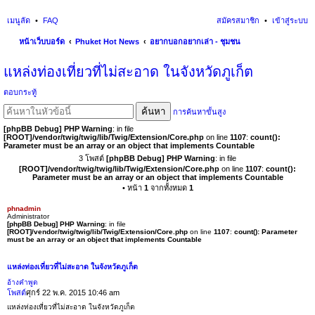
เมนูลัด
FAQ
สมัครสมาชิก
เข้าสู่ระบบ
หน้าเว็บบอร์ด
Phuket Hot News
อยากบอกอยากเล่า - ชุมชน
นห
แหล่งท่องเที่ยวที่ไม่สะอาด ในจังหวัดภูเก็ต
า
ตอบกระทู้
ค้นหา
การค้นหาขั้นสูง
[phpBB Debug] PHP Warning
: in file
[ROOT]/vendor/twig/twig/lib/Twig/Extension/Core.php
on line
1107
:
count():
Parameter must be an array or an object that implements Countable
3 โพสต์
[phpBB Debug] PHP Warning
: in file
[ROOT]/vendor/twig/twig/lib/Twig/Extension/Core.php
on line
1107
:
count():
Parameter must be an array or an object that implements Countable
• หน้า
1
จากทั้งหมด
1
phnadmin
Administrator
[phpBB Debug] PHP Warning
: in file
[ROOT]/vendor/twig/twig/lib/Twig/Extension/Core.php
on line
1107
:
count(): Parameter
must be an array or an object that implements Countable
แหล่งท่องเที่ยวที่ไม่สะอาด ในจังหวัดภูเก็ต
อ้างคำพูด
โพสต์
ศุกร์ 22 พ.ค. 2015 10:46 am
แหล่งท่องเที่ยวที่ไม่สะอาด ในจังหวัดภูเก็ต