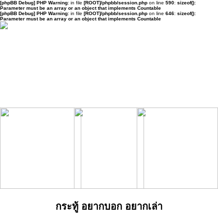
[phpBB Debug] PHP Warning
: in file
[ROOT]/phpbb/session.php
on line
590
:
sizeof():
Parameter must be an array or an object that implements Countable
[phpBB Debug] PHP Warning
: in file
[ROOT]/phpbb/session.php
on line
646
:
sizeof():
Parameter must be an array or an object that implements Countable
กระทู้ อยากบอก อยากเล่า