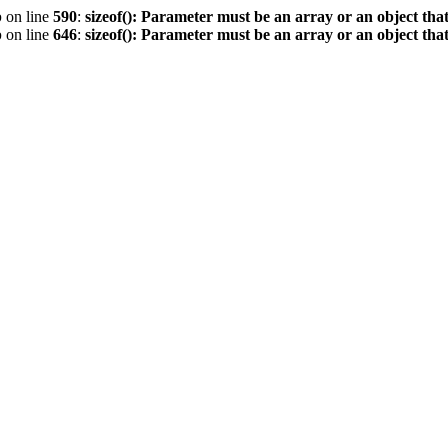
p
on line
590
:
sizeof(): Parameter must be an array or an object th
p
on line
646
:
sizeof(): Parameter must be an array or an object th