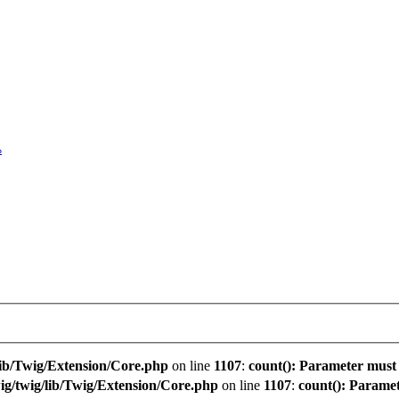
น
ib/Twig/Extension/Core.php
on line
1107
:
count(): Parameter must 
g/twig/lib/Twig/Extension/Core.php
on line
1107
:
count(): Paramet