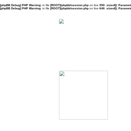
[phpBB Debug] PHP Warning
: in file
[ROOT]/phpbb/session.php
on line
590
:
sizeof(): Parame
[phpBB Debug] PHP Warning
: in file
[ROOT]/phpbb/session.php
on line
646
:
sizeof(): Parame