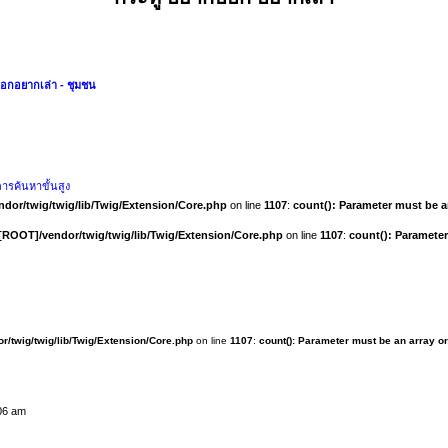
อกอยากเล่า - ชุมชน
ารค้นหาขั้นสูง
dor/twig/twig/lib/Twig/Extension/Core.php
on line
1107
:
count(): Parameter must be a
[ROOT]/vendor/twig/twig/lib/Twig/Extension/Core.php
on line
1107
:
count(): Parameter
r/twig/twig/lib/Twig/Extension/Core.php
on line
1107
:
count(): Parameter must be an array o
:06 am