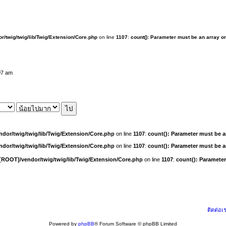
r/twig/twig/lib/Twig/Extension/Core.php
on line
1107
:
count(): Parameter must be an array o
07 am
dor/twig/twig/lib/Twig/Extension/Core.php
on line
1107
:
count(): Parameter must be a
dor/twig/twig/lib/Twig/Extension/Core.php
on line
1107
:
count(): Parameter must be a
[ROOT]/vendor/twig/twig/lib/Twig/Extension/Core.php
on line
1107
:
count(): Parameter
ติดต่อเ
Powered by
phpBB
® Forum Software © phpBB Limited