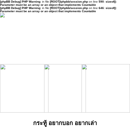
[phpBB Debug] PHP Warning
: in file
[ROOT]/phpbb/session.php
on line
590
:
sizeof():
Parameter must be an array or an object that implements Countable
[phpBB Debug] PHP Warning
: in file
[ROOT]/phpbb/session.php
on line
646
:
sizeof():
Parameter must be an array or an object that implements Countable
กระทู้ อยากบอก อยากเล่า