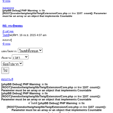
ข้างบน
isarapong
[phpBB Debug] PHP Warning
: in file
[ROOT]/vendor/twig/twig/lib/Twig/Extension/Core.php
on line
1107
:
count(): Parameter
must be an array or an object that implements Countable
RE: กระทู้ทดสอบ
อ้างคำพูด
โพสต์
พฤหัสฯ. 16 เม.ย. 2015 4:07 am
ตอบกะทู้
ข้างบน
แสดงโพสจาก:
เรียงตาม
ตอบกระทู้
[phpBB Debug] PHP Warning
: in file
[ROOT]/vendor/twig/twig/lib/Twig/Extension/Core.php
on line
1107
:
count():
Parameter must be an array or an object that implements Countable
[phpBB Debug] PHP Warning
: in file
[ROOT]/vendor/twig/twig/lib/Twig/Extension/Core.php
on line
1107
:
count():
Parameter must be an array or an object that implements Countable
4 โพสต์
[phpBB Debug] PHP Warning
: in file
[ROOT]/vendor/twig/twig/lib/Twig/Extension/Core.php
on line
1107
:
count():
Parameter must be an array or an object that implements Countable