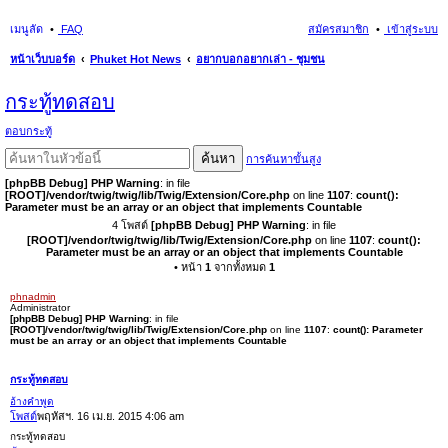
เมนูลัด
FAQ
สมัครสมาชิก
เข้าสู่ระบบ
หน้าเว็บบอร์ด
Phuket Hot News
อยากบอกอยากเล่า - ชุมชน
นห
กระทู้ทดสอบ
า
ตอบกระทู้
ค้นหา
การค้นหาขั้นสูง
[phpBB Debug] PHP Warning
: in file
[ROOT]/vendor/twig/twig/lib/Twig/Extension/Core.php
on line
1107
:
count():
Parameter must be an array or an object that implements Countable
4 โพสต์
[phpBB Debug] PHP Warning
: in file
[ROOT]/vendor/twig/twig/lib/Twig/Extension/Core.php
on line
1107
:
count():
Parameter must be an array or an object that implements Countable
• หน้า
1
จากทั้งหมด
1
phnadmin
Administrator
[phpBB Debug] PHP Warning
: in file
[ROOT]/vendor/twig/twig/lib/Twig/Extension/Core.php
on line
1107
:
count(): Parameter
must be an array or an object that implements Countable
กระทู้ทดสอบ
อ้างคำพูด
โพสต์
พฤหัสฯ. 16 เม.ย. 2015 4:06 am
กระทู้ทดสอบ