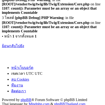
[ROOT]/vendor/twig/twig/lib/Twig/Extension/Core.php
on line
1107
:
count(): Parameter must be an array or an object that
implements Countable
3 โพสต์
[phpBB Debug] PHP Warning
: in file
[ROOT]/vendor/twig/twig/lib/Twig/Extension/Core.php
on line
1107
:
count(): Parameter must be an array or an object that
implements Countable
• หน้า
1
จากทั้งหมด
1
ย้อนกลับไปยัง
หน้าเว็บบอร์ด
เขตเวลา UTC UTC
ลบ Cookies
ทีมงาน
ติดต่อเรา
Powered by
phpBB
® Forum Software © phpBB Limited
Thai language by
Mindphp.com
&
phpBBThailand.com