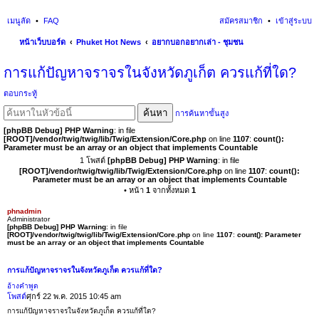
เมนูลัด
FAQ
สมัครสมาชิก
เข้าสู่ระบบ
หน้าเว็บบอร์ด
Phuket Hot News
อยากบอกอยากเล่า - ชุมชน
นห
การแก้ปัญหาจราจรในจังหวัดภูเก็ต ควรแก้ที่ใด?
า
ตอบกระทู้
ค้นหา
การค้นหาขั้นสูง
[phpBB Debug] PHP Warning
: in file
[ROOT]/vendor/twig/twig/lib/Twig/Extension/Core.php
on line
1107
:
count():
Parameter must be an array or an object that implements Countable
1 โพสต์
[phpBB Debug] PHP Warning
: in file
[ROOT]/vendor/twig/twig/lib/Twig/Extension/Core.php
on line
1107
:
count():
Parameter must be an array or an object that implements Countable
• หน้า
1
จากทั้งหมด
1
phnadmin
Administrator
[phpBB Debug] PHP Warning
: in file
[ROOT]/vendor/twig/twig/lib/Twig/Extension/Core.php
on line
1107
:
count(): Parameter
must be an array or an object that implements Countable
การแก้ปัญหาจราจรในจังหวัดภูเก็ต ควรแก้ที่ใด?
อ้างคำพูด
โพสต์
ศุกร์ 22 พ.ค. 2015 10:45 am
การแก้ปัญหาจราจรในจังหวัดภูเก็ต ควรแก้ที่ใด?