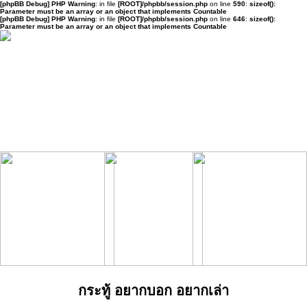
[phpBB Debug] PHP Warning
: in file
[ROOT]/phpbb/session.php
on line
590
:
sizeof():
Parameter must be an array or an object that implements Countable
[phpBB Debug] PHP Warning
: in file
[ROOT]/phpbb/session.php
on line
646
:
sizeof():
Parameter must be an array or an object that implements Countable
กระทู้ อยากบอก อยากเล่า