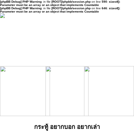
[phpBB Debug] PHP Warning
: in file
[ROOT]/phpbb/session.php
on line
590
:
sizeof():
Parameter must be an array or an object that implements Countable
[phpBB Debug] PHP Warning
: in file
[ROOT]/phpbb/session.php
on line
646
:
sizeof():
Parameter must be an array or an object that implements Countable
กระทู้ อยากบอก อยากเล่า