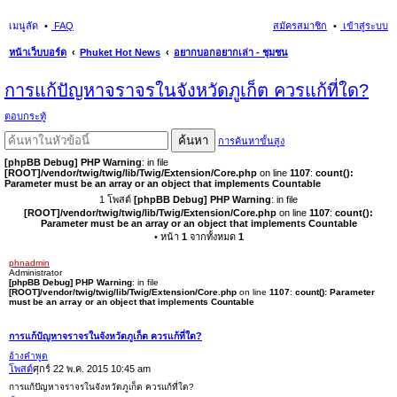
เมนูลัด
FAQ
สมัครสมาชิก
เข้าสู่ระบบ
หน้าเว็บบอร์ด
Phuket Hot News
อยากบอกอยากเล่า - ชุมชน
นห
การแก้ปัญหาจราจรในจังหวัดภูเก็ต ควรแก้ที่ใด?
า
ตอบกระทู้
ค้นหา
การค้นหาขั้นสูง
[phpBB Debug] PHP Warning
: in file
[ROOT]/vendor/twig/twig/lib/Twig/Extension/Core.php
on line
1107
:
count():
Parameter must be an array or an object that implements Countable
1 โพสต์
[phpBB Debug] PHP Warning
: in file
[ROOT]/vendor/twig/twig/lib/Twig/Extension/Core.php
on line
1107
:
count():
Parameter must be an array or an object that implements Countable
• หน้า
1
จากทั้งหมด
1
phnadmin
Administrator
[phpBB Debug] PHP Warning
: in file
[ROOT]/vendor/twig/twig/lib/Twig/Extension/Core.php
on line
1107
:
count(): Parameter
must be an array or an object that implements Countable
การแก้ปัญหาจราจรในจังหวัดภูเก็ต ควรแก้ที่ใด?
อ้างคำพูด
โพสต์
ศุกร์ 22 พ.ค. 2015 10:45 am
การแก้ปัญหาจราจรในจังหวัดภูเก็ต ควรแก้ที่ใด?