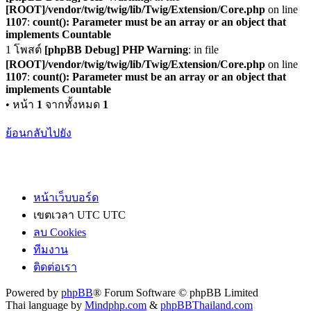
[ROOT]/vendor/twig/twig/lib/Twig/Extension/Core.php
on line
1107
:
count(): Parameter must be an array or an object that
implements Countable
1 โพสต์
[phpBB Debug] PHP Warning
: in file
[ROOT]/vendor/twig/twig/lib/Twig/Extension/Core.php
on line
1107
:
count(): Parameter must be an array or an object that
implements Countable
• หน้า
1
จากทั้งหมด
1
ย้อนกลับไปยัง
หน้าเว็บบอร์ด
เขตเวลา UTC UTC
ลบ Cookies
ทีมงาน
ติดต่อเรา
Powered by
phpBB
® Forum Software © phpBB Limited
Thai language by
Mindphp.com
&
phpBBThailand.com