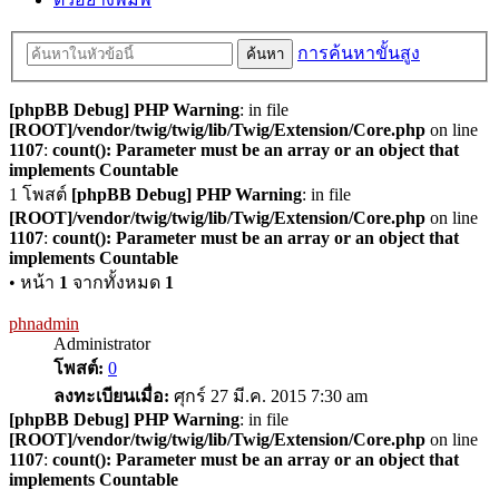
การค้นหาขั้นสูง
ค้นหา
[phpBB Debug] PHP Warning
: in file
[ROOT]/vendor/twig/twig/lib/Twig/Extension/Core.php
on line
1107
:
count(): Parameter must be an array or an object that
implements Countable
1 โพสต์
[phpBB Debug] PHP Warning
: in file
[ROOT]/vendor/twig/twig/lib/Twig/Extension/Core.php
on line
1107
:
count(): Parameter must be an array or an object that
implements Countable
• หน้า
1
จากทั้งหมด
1
phnadmin
Administrator
โพสต์:
0
ลงทะเบียนเมื่อ:
ศุกร์ 27 มี.ค. 2015 7:30 am
[phpBB Debug] PHP Warning
: in file
[ROOT]/vendor/twig/twig/lib/Twig/Extension/Core.php
on line
1107
:
count(): Parameter must be an array or an object that
implements Countable