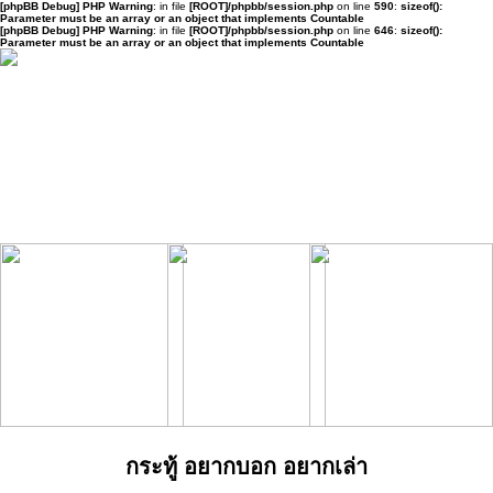
[phpBB Debug] PHP Warning
: in file
[ROOT]/phpbb/session.php
on line
590
:
sizeof():
Parameter must be an array or an object that implements Countable
[phpBB Debug] PHP Warning
: in file
[ROOT]/phpbb/session.php
on line
646
:
sizeof():
Parameter must be an array or an object that implements Countable
กระทู้ อยากบอก อยากเล่า