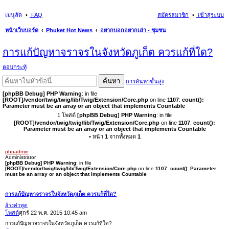
เมนูลัด
FAQ
สมัครสมาชิก
เข้าสู่ระบบ
หน้าเว็บบอร์ด
Phuket Hot News
อยากบอกอยากเล่า - ชุมชน
นห
การแก้ปัญหาจราจรในจังหวัดภูเก็ต ควรแก้ที่ใด?
า
ตอบกระทู้
ค้นหา
การค้นหาขั้นสูง
[phpBB Debug] PHP Warning
: in file
[ROOT]/vendor/twig/twig/lib/Twig/Extension/Core.php
on line
1107
:
count():
Parameter must be an array or an object that implements Countable
1 โพสต์
[phpBB Debug] PHP Warning
: in file
[ROOT]/vendor/twig/twig/lib/Twig/Extension/Core.php
on line
1107
:
count():
Parameter must be an array or an object that implements Countable
• หน้า
1
จากทั้งหมด
1
phnadmin
Administrator
[phpBB Debug] PHP Warning
: in file
[ROOT]/vendor/twig/twig/lib/Twig/Extension/Core.php
on line
1107
:
count(): Parameter
must be an array or an object that implements Countable
การแก้ปัญหาจราจรในจังหวัดภูเก็ต ควรแก้ที่ใด?
อ้างคำพูด
โพสต์
ศุกร์ 22 พ.ค. 2015 10:45 am
การแก้ปัญหาจราจรในจังหวัดภูเก็ต ควรแก้ที่ใด?