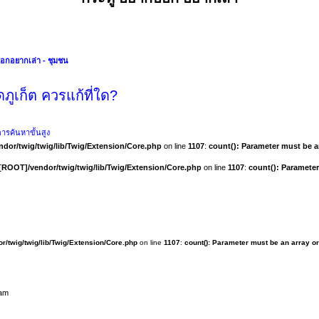
อกอยากเล่า - ชุมชน
ูเก็ต ควรแก้ที่ใด?
ารค้นหาขั้นสูง
dor/twig/twig/lib/Twig/Extension/Core.php
on line
1107
:
count(): Parameter must be a
[ROOT]/vendor/twig/twig/lib/Twig/Extension/Core.php
on line
1107
:
count(): Parameter
r/twig/twig/lib/Twig/Extension/Core.php
on line
1107
:
count(): Parameter must be an array o
 am