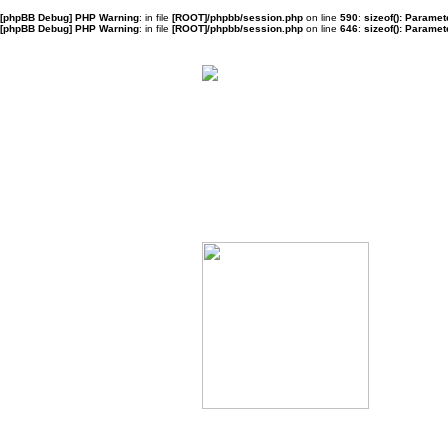
[phpBB Debug] PHP Warning
: in file
[ROOT]/phpbb/session.php
on line
590
:
sizeof(): Parame
[phpBB Debug] PHP Warning
: in file
[ROOT]/phpbb/session.php
on line
646
:
sizeof(): Parame