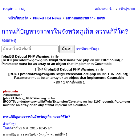
เมนูลัด
FAQ
สมัครสมาชิก
เข้าสู่ระบบ
หน้าเว็บบอร์ด
Phuket Hot News
อยากบอกอยากเล่า - ชุมชน
นห
การแก้ปัญหาจราจรในจังหวัดภูเก็ต ควรแก้ที่ใด?
า
ตอบกระทู้
ค้นหา
การค้นหาขั้นสูง
[phpBB Debug] PHP Warning
: in file
[ROOT]/vendor/twig/twig/lib/Twig/Extension/Core.php
on line
1107
:
count():
Parameter must be an array or an object that implements Countable
1 โพสต์
[phpBB Debug] PHP Warning
: in file
[ROOT]/vendor/twig/twig/lib/Twig/Extension/Core.php
on line
1107
:
count():
Parameter must be an array or an object that implements Countable
• หน้า
1
จากทั้งหมด
1
phnadmin
Administrator
[phpBB Debug] PHP Warning
: in file
[ROOT]/vendor/twig/twig/lib/Twig/Extension/Core.php
on line
1107
:
count(): Parameter
must be an array or an object that implements Countable
การแก้ปัญหาจราจรในจังหวัดภูเก็ต ควรแก้ที่ใด?
อ้างคำพูด
โพสต์
ศุกร์ 22 พ.ค. 2015 10:45 am
การแก้ปัญหาจราจรในจังหวัดภูเก็ต ควรแก้ที่ใด?