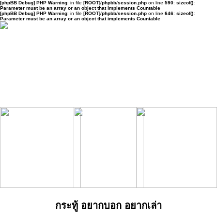
[phpBB Debug] PHP Warning
: in file
[ROOT]/phpbb/session.php
on line
590
:
sizeof():
Parameter must be an array or an object that implements Countable
[phpBB Debug] PHP Warning
: in file
[ROOT]/phpbb/session.php
on line
646
:
sizeof():
Parameter must be an array or an object that implements Countable
กระทู้ อยากบอก อยากเล่า